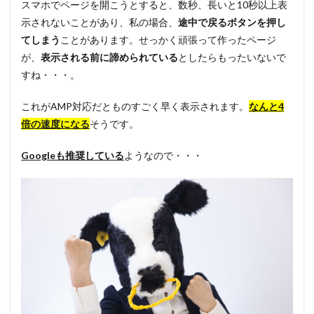
スマホでページを開こうとすると、数秒、長いと10秒以上表
示されないことがあり、私の場合、
途中で戻るボタンを押し
てしまう
ことがあります。せっかく頑張って作ったページ
が、
表示される前に諦められている
としたらもったいないで
すね・・・。
これがAMP対応だとものすごく早く表示されます。
なんと4
倍の速度になる
そうです。
Googleも推奨している
ようなので・・・