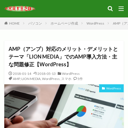
HOME
パソコン
ホームページ作成
WordPress
AMP（ア
AMP（アンプ）対応のメリット・デメリットと
テーマ「LION MEDIA」でのAMP導入方法・主
な問題修正【WordPress】
2018-01-14
2018-05-13
WordPress
AMP
,
LION MEDIA
,
WordPress
,
スマホ
5件
WordPress