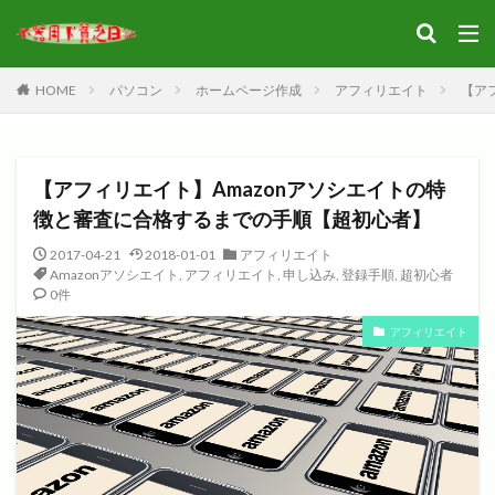
HOME
パソコン
ホームページ作成
アフィリエイト
【ア
【アフィリエイト】Amazonアソシエイトの特
徴と審査に合格するまでの手順【超初心者】
2017-04-21
2018-01-01
アフィリエイト
Amazonアソシエイト
,
アフィリエイト
,
申し込み
,
登録手順
,
超初心者
0件
アフィリエイト