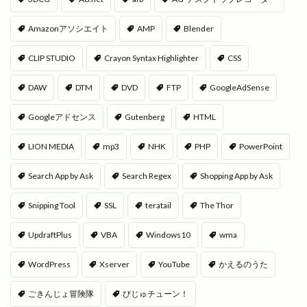
Amazonアソシエイト
AMP
Blender
CLIP STUDIO
Crayon Syntax Highlighter
CSS
DAW
DTM
DVD
FTP
GoogleAdSense
Googleアドセンス
Gutenberg
HTML
LION MEDIA
mp3
NHK
PHP
PowerPoint
Search App by Ask
Search Regex
Shopping App by Ask
Snipping Tool
SSL
teratail
The Thor
UpdraftPlus
VBA
Windows10
wma
WordPress
Xserver
YouTube
かえるのうた
ごきんじょ冒険隊
びじゅチューン！