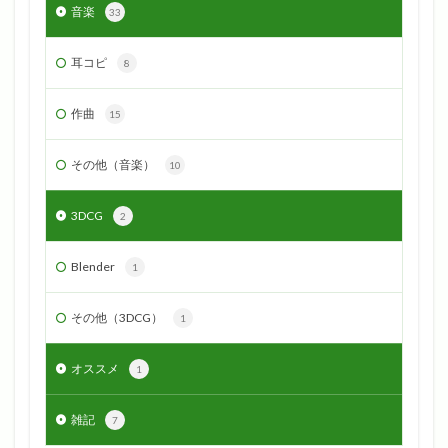
音楽
33
耳コピ
8
作曲
15
その他（音楽）
10
3DCG
2
Blender
1
その他（3DCG）
1
オススメ
1
雑記
7