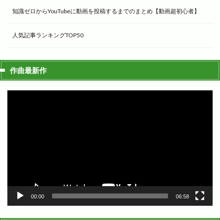
知識ゼロからYouTubeに動画を投稿するまでのまとめ【動画超初心者】
人気記事ランキングTOP50
作曲最新作
動
画
プ
レ
ー
ヤ
ー
00:00
06:58