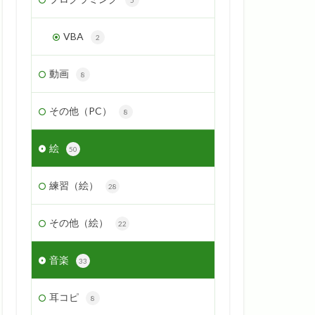
VBA
2
動画
8
その他（PC）
8
絵
50
練習（絵）
28
その他（絵）
22
音楽
33
耳コピ
8