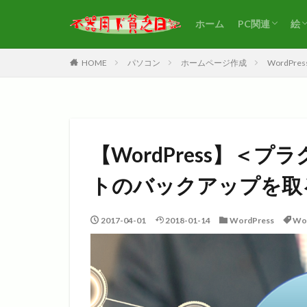
ホーム
PC関連
絵
WordPress
アフィリエイ
HOME
パソコン
ホームページ作成
WordPres
【WordPress】＜プラ
トのバックアップを取
2017-04-01
2018-01-14
WordPress
Wo