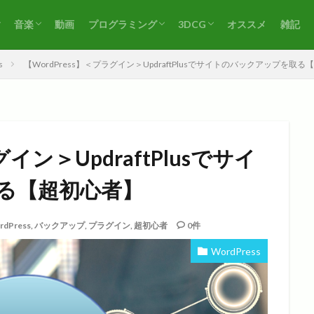
音楽
動画
プログラミング
3DCG
オススメ
雑記
ト
練習（絵）
その他（絵）
作曲
耳コピ
その他（音楽）
VBA
Blender
その他（3DCG）
s
【WordPress】＜プラグイン＞UpdraftPlusでサイトのバックアップを取
グイン＞UpdraftPlusでサイ
る【超初心者】
rdPress
,
バックアップ
,
プラグイン
,
超初心者
0件
WordPress