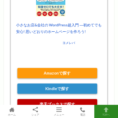
小さなお店&会社の WordPress超入門 ―初めてでも
安心! 思いどおりのホームページを作ろう!
posted with
ヨメレバ
星野 邦敏,大胡 由紀,吉田 裕介,羽野 めぐみ,リブロワークス 技術
評論社 2016-07-15
Amazonで探す
Kindleで探す
楽天ブックスで探す
ホーム
シェア
メニュー
電話
TOPへ