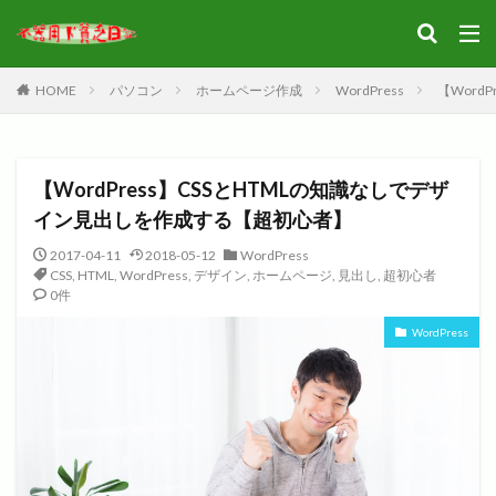
HOME
パソコン
ホームページ作成
WordPress
【Word
【WordPress】CSSとHTMLの知識なしでデザ
イン見出しを作成する【超初心者】
2017-04-11
2018-05-12
WordPress
CSS
,
HTML
,
WordPress
,
デザイン
,
ホームページ
,
見出し
,
超初心者
0件
WordPress