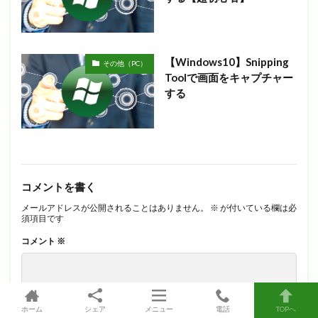
【Windows10】Snipping
その他（PC）
Toolで画面をキャプチャー
する
コメントを書く
メールアドレスが公開されることはありません。
※
が付いている欄は必
須項目です
コメント
※
ホーム
シェア
メニュー
電話
TOPへ