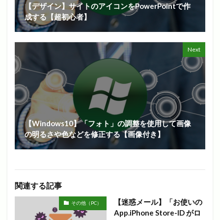
【デザイン】サイトのアイコンをPowerPointで作
成する【超初心者】
Next
【Windows10】「フォト」の調整を使用して画像
の明るさや色などを修正する【画像付き】
関連する記事
【迷惑メール】「お使いの
その他（PC）
App.iPhone Store-ID がロ