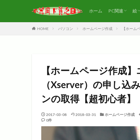
ホーム
PC関連
絵
WordPress
アフィリエイ
HOME
パソコン
ホームページ作成
【ホームペ
【ホームページ作成】
（Xserver）の申
ンの取得【超初心者】
2017-03-08
2018-03-31
ホームページ作成
0件