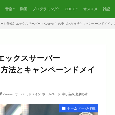
音楽
動画
プログラミング
3DCG
オススメ
雑記
ト
練習（絵）
その他（絵）
作曲
耳コピ
その他（音楽）
VBA
Blender
その他（3DCG）
ージ作成】エックスサーバー（Xserver）の申し込み方法とキャンペーンドメイ
エックスサーバー
し込み方法とキャンペーンドメイ
Xserver
,
サーバー
,
ドメイン
,
ホームページ
,
申し込み
,
超初心者
ホームページ作成