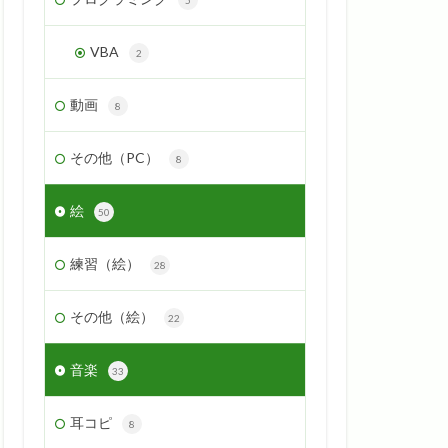
VBA
2
動画
8
その他（PC）
8
絵
50
練習（絵）
28
その他（絵）
22
音楽
33
耳コピ
8