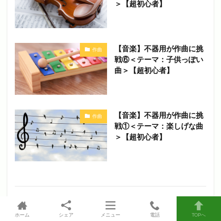
＞【超初心者】
【音楽】不器用が作曲に挑
作曲
戦⑥＜テーマ：子供っぽい
曲＞【超初心者】
【音楽】不器用が作曲に挑
作曲
戦①＜テーマ：楽しげな曲
＞【超初心者】
コメントを書く
ホーム
シェア
メニュー
電話
TOPへ
メールアドレスが公開されることはありません。
※
が付いている欄は必