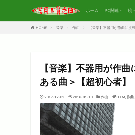
ホーム
PC関連
絵
WordPress
アフィリエイ
HOME
音楽
作曲
【音楽】不器用が作曲に挑
【音楽】不器用が作曲
ある曲＞【超初心者】
2017-12-02
2018-01-10
作曲
DTM
,
作曲