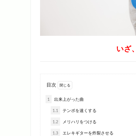
いざ
目次
1
出来上がった曲
1.1
テンポを速くする
1.2
メリハリをつける
1.3
エレキギターを炸裂させる