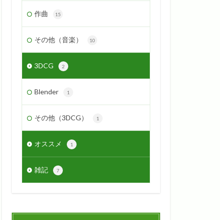
作曲
15
その他（音楽）
10
3DCG
2
Blender
1
その他（3DCG）
1
オススメ
1
雑記
7