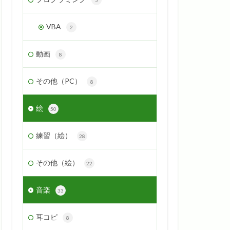
VBA
2
動画
8
その他（PC）
8
絵
50
練習（絵）
28
その他（絵）
22
音楽
33
耳コピ
8