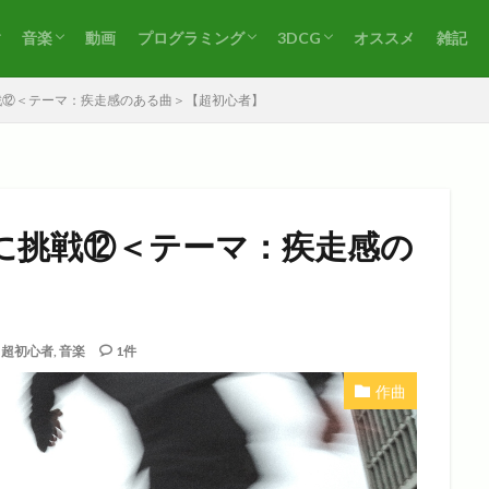
音楽
動画
プログラミング
3DCG
オススメ
雑記
ト
練習（絵）
その他（絵）
作曲
耳コピ
その他（音楽）
VBA
Blender
その他（3DCG）
戦⑫＜テーマ：疾走感のある曲＞【超初心者】
に挑戦⑫＜テーマ：疾走感の
,
超初心者
,
音楽
1件
作曲